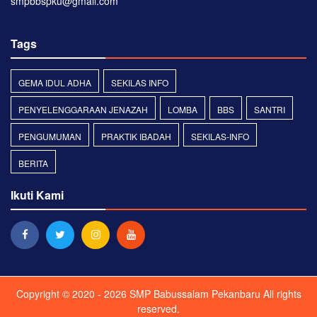
smpbbspku@gmail.com
Tags
GEMA IDUL ADHA
SEKILAS INFO
PENYELENGGARAAN JENAZAH
LOMBA
BBS
SANTRI
PENGUMUMAN
PRAKTIK IBADAH
SEKILAS-INFO
BERITA
Ikuti Kami
Copyright © 2020 - 2026
SMP Babussalam Pekanbaru
All rights
reserved.