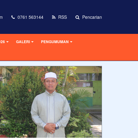
om
0761 563144
RSS
Pencarian
026
GALERI
PENGUMUMAN