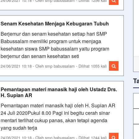
24/06/2021 10:18 - Oleh smp babussalam - Dilihat 1256 kali
Senam Kesehatan Menjaga Kebugaran Tubuh
Berjemur dan senam kesehatan setiap hari SMP
Babussalam memiliki program untuk menjaga
kesehatan siswa SMP babussalam yaitu program
berjemur dan senam kesehatan seti
24/06/2021 10:18 - Oleh smp babussalam - Dilihat 1055 kali
T
Pemantapan materi manasik haji oleh Ustadz Drs.
H. Supian AR
Pemantapan materi manasik haji oleh H. Supian AR
24 Juli 2020Pukul 8.00 Pagi ini begitu cerah sinar
mentari terlihat cukup panas, akan tetapi agenda
yang sudah terja
24/06/2021 10:18 - Oleh smp babussalam - Dilihat 1244 kali