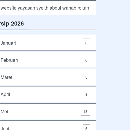
website yayasan syekh abdul wahab rokan
rsip 2026
Januari
6
Februari
6
Maret
5
April
8
Mei
13
Juni
5