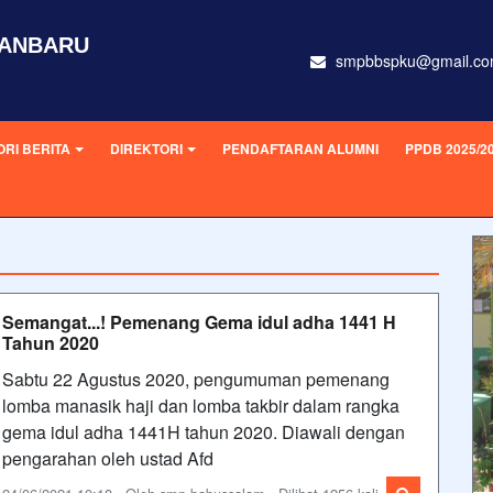
KANBARU
smpbbspku@gmail.c
RI BERITA
DIREKTORI
PENDAFTARAN ALUMNI
PPDB 2025/2
Semangat...! Pemenang Gema idul adha 1441 H
Tahun 2020
Sabtu 22 Agustus 2020, pengumuman pemenang
lomba manasik haji dan lomba takbir dalam rangka
gema idul adha 1441H tahun 2020. Diawali dengan
pengarahan oleh ustad Afd