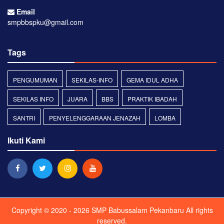
Email
smpbbspku@gmail.com
Tags
PENGUMUMAN
SEKILAS-INFO
GEMA IDUL ADHA
SEKILAS INFO
JUARA
BBS
PRAKTIK IBADAH
SANTRI
PENYELENGGARAAN JENAZAH
LOMBA
Ikuti Kami
Copyright © 2020 - 2026
SMP Babussalam Pekanbaru
All rights
reserved.