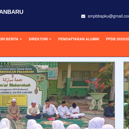
KANBARU
smpbbspku@gmail.c
RI BERITA
DIREKTORI
PENDAFTARAN ALUMNI
PPDB 2025/2