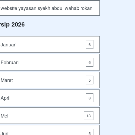
website yayasan syekh abdul wahab rokan
rsip 2026
Januari
6
Februari
6
Maret
5
April
8
Mei
13
Juni
5