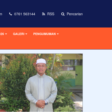
om
0761 563144
RSS
Pencarian
026
GALERI
PENGUMUMAN