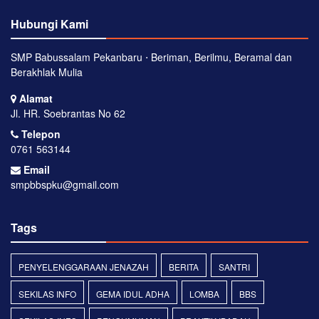
Hubungi Kami
SMP Babussalam Pekanbaru ⋅ Beriman, Berilmu, Beramal dan
Berakhlak Mulia
Alamat
Jl. HR. Soebrantas No 62
Telepon
0761 563144
Email
smpbbspku@gmail.com
Tags
PENYELENGGARAAN JENAZAH
BERITA
SANTRI
SEKILAS INFO
GEMA IDUL ADHA
LOMBA
BBS