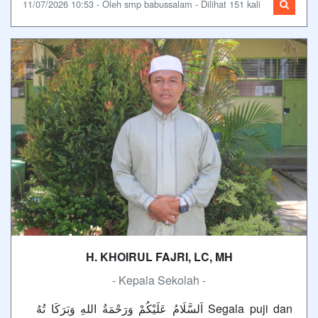
11/07/2026 10:53 - Oleh smp babussalam - Dilihat 151 kali
H. KHOIRUL FAJRI, LC, MH
- Kepala Sekolah -
اَلسَّلَامُ عَلَيْكُمْ وَرَحْمَةُ اللهِ وَبَرَكَا تُهُ Segala puji dan