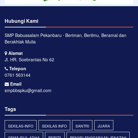
Hubungi Kami
SMP Babussalam Pekanbaru ⋅ Beriman, Berilmu, Beramal dan
Berakhlak Mulia
Alamat
Jl. HR. Soebrantas No 62
Telepon
0761 563144
Email
smpbbspku@gmail.com
Tags
SEKILAS-INFO
SEKILAS INFO
SANTRI
JUARA
GEMA IDUL ADHA
BERITA
PENYELENGGARAAN JENAZAH