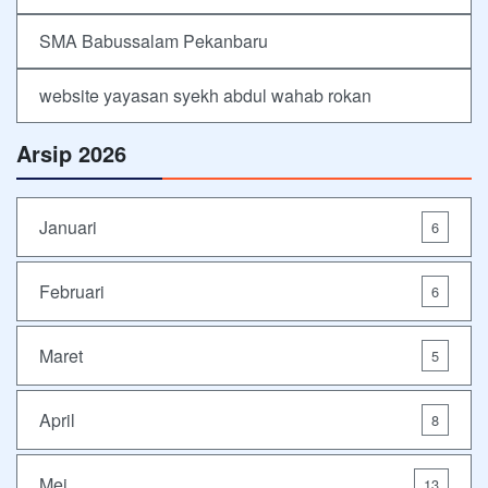
SMA Babussalam Pekanbaru
website yayasan syekh abdul wahab rokan
Arsip 2026
Januari
6
Februari
6
Maret
5
April
8
Mei
13