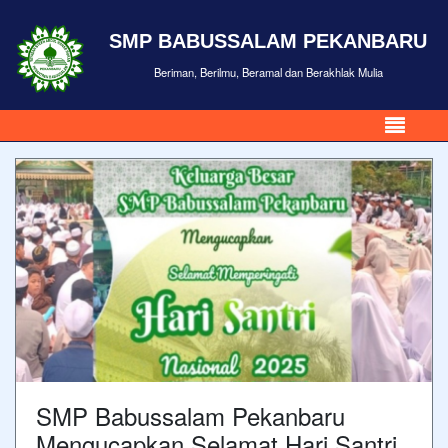
SMP BABUSSALAM PEKANBARU
Beriman, Berilmu, Beramal dan Berakhlak Mulia
SMP Babussalam Pekanbaru
Mengucapkan Selamat Hari Santri