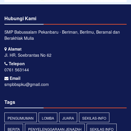
Hubungi Kami
SMP Babussalam Pekanbaru ⋅ Beriman, Berilmu, Beramal dan
Berakhlak Mulia
Alamat
Jl. HR. Soebrantas No 62
Telepon
0761 563144
Email
smpbbspku@gmail.com
Tags
PENGUMUMAN
LOMBA
JUARA
SEKILAS-INFO
BERITA
PENYELENGGARAAN JENAZAH
SEKILAS INFO