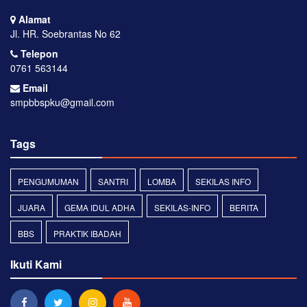
Alamat
Jl. HR. Soebrantas No 62
Telepon
0761 563144
Email
smpbbspku@gmail.com
Tags
PENGUMUMAN
SANTRI
LOMBA
SEKILAS INFO
JUARA
GEMA IDUL ADHA
SEKILAS-INFO
BERITA
BBS
PRAKTIK IBADAH
Ikuti Kami