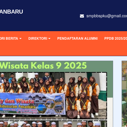
KANBARU
smpbbspku@gmail.c
RI BERITA
DIREKTORI
PENDAFTARAN ALUMNI
PPDB 2025/2