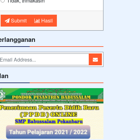
Tidak, trimakasih
Submit
Hasil
erlangganan
lan