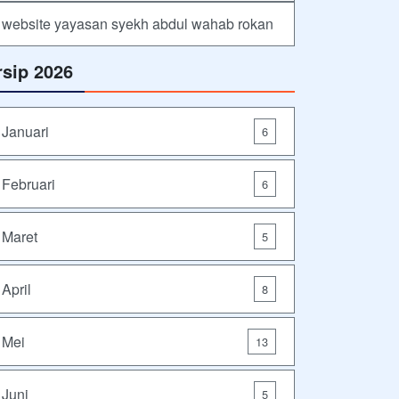
website yayasan syekh abdul wahab rokan
rsip 2026
Januari
6
Februari
6
Maret
5
April
8
Mei
13
Juni
5