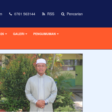
om
0761 563144
RSS
Pencarian
026
GALERI
PENGUMUMAN