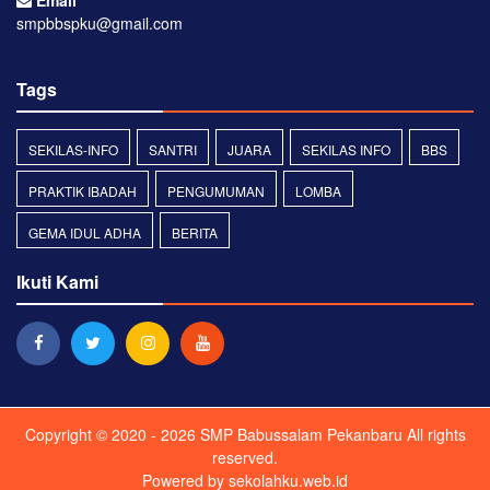
smpbbspku@gmail.com
Tags
SEKILAS-INFO
SANTRI
JUARA
SEKILAS INFO
BBS
PRAKTIK IBADAH
PENGUMUMAN
LOMBA
GEMA IDUL ADHA
BERITA
Ikuti Kami
Copyright © 2020 - 2026
SMP Babussalam Pekanbaru
All rights
reserved.
Powered by
sekolahku.web.id